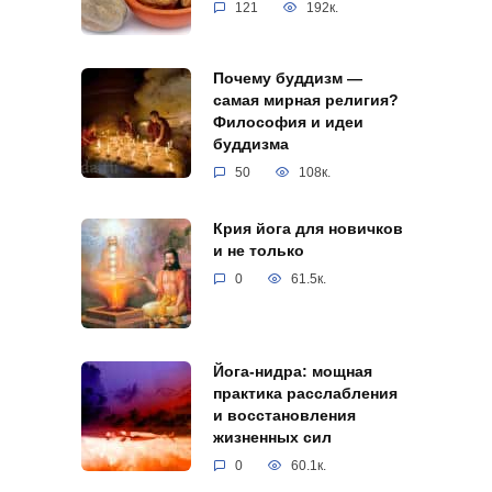
121
192к.
Почему буддизм —
самая мирная религия?
Философия и идеи
буддизма
50
108к.
Крия йога для новичков
и не только
0
61.5к.
Йога-нидра: мощная
практика расслабления
и восстановления
жизненных сил
0
60.1к.