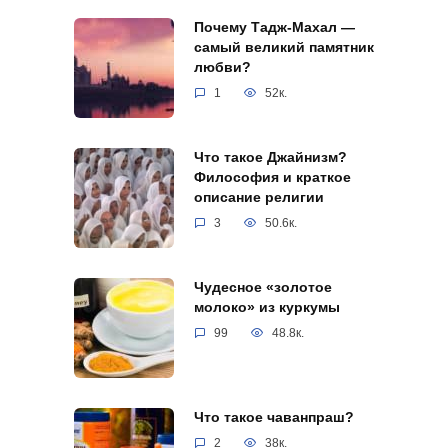
Почему Тадж-Махал —
самый великий памятник
любви?
1
52к.
Что такое Джайнизм?
Философия и краткое
описание религии
3
50.6к.
Чудесное «золотое
молоко» из куркумы
99
48.8к.
Что такое чаванпраш?
2
38к.