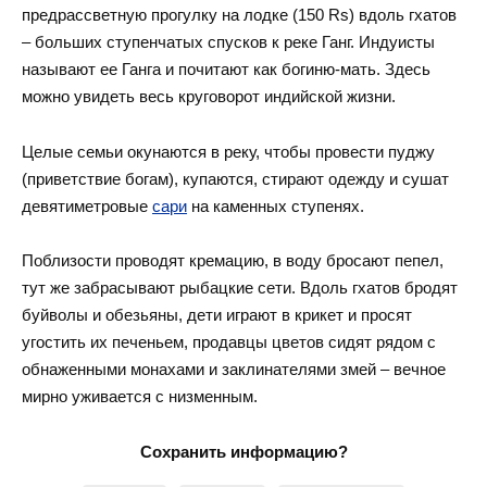
предрассветную прогулку на лодке (150 Rs) вдоль гхатов
– больших ступенчатых спусков к реке Ганг. Индуисты
называют ее Ганга и почитают как богиню-мать. Здесь
можно увидеть весь круговорот индийской жизни.
Целые семьи окунаются в реку, чтобы провести пуджу
(приветствие богам), купаются, стирают одежду и сушат
девятиметровые
сари
на каменных ступенях.
Поблизости проводят кремацию, в воду бросают пепел,
тут же забрасывают рыбацкие сети. Вдоль гхатов бродят
буйволы и обезьяны, дети играют в крикет и просят
угостить их печеньем, продавцы
цветов
сидят рядом с
обнаженными монахами и заклинателями змей – вечное
мирно уживается с низменным.
Сохранить информацию?