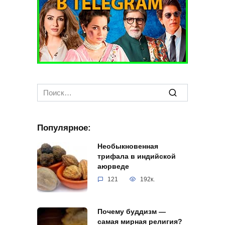
Search
for:
Популярное:
Необыкновенная
трифала в индийской
аюрведе
121
192к.
Почему буддизм —
самая мирная религия?