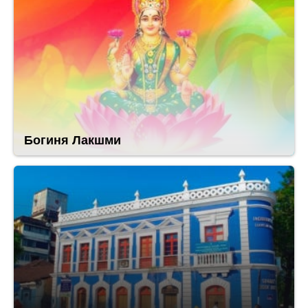
Богиня Лакшми