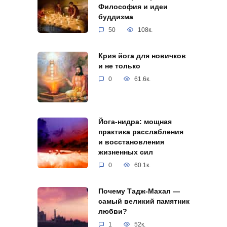
Философия и идеи
буддизма
50
108к.
Крия йога для новичков
и не только
0
61.6к.
Йога-нидра: мощная
практика расслабления
и восстановления
жизненных сил
0
60.1к.
Почему Тадж-Махал —
самый великий памятник
любви?
1
52к.