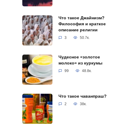
Что такое Джайнизм?
Философия и краткое
описание религии
3
50.7к.
Чудесное «золотое
молоко» из куркумы
99
48.8к.
Что такое чаванпраш?
2
38к.