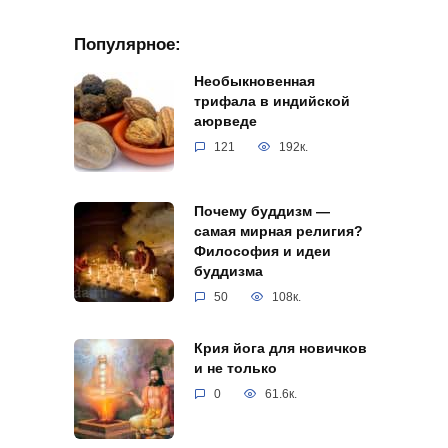
Популярное:
Необыкновенная
трифала в индийской
аюрведе
121
192к.
Почему буддизм —
самая мирная религия?
Философия и идеи
буддизма
50
108к.
Крия йога для новичков
и не только
0
61.6к.