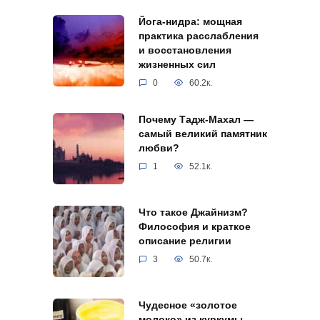
Йога-нидра: мощная
практика расслабления
и восстановления
жизненных сил
0
60.2к.
Почему Тадж-Махал —
самый великий памятник
любви?
1
52.1к.
Что такое Джайнизм?
Философия и краткое
описание религии
3
50.7к.
Чудесное «золотое
молоко» из куркумы