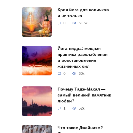
Крия йога для новичков
и не только
0
61.5к.
Йога-нидра: мощная
практика расслабления
и восстановления
жизненных сил
0
60к.
Почему Тадж-Махал —
самый великий памятник
любви?
1
52к.
Что такое Джайнизм?