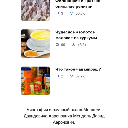
Философия и краткое
описание религии
3
50.6к.
Чудесное «золотое
молоко» из куркумы
99
48.8к.
Что такое чаванпраш?
2
37.9к.
Биография и научный вклад Менделя
Давидовича Аароновича
Мендель Давид
Ааронович
.