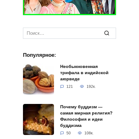
Search
for:
Популярное:
Необыкновенная
трифала в индийской
аюрведе
121
192к.
Почему буддизм —
самая мирная религия?
Философия и идеи
буддизма
50
108к.