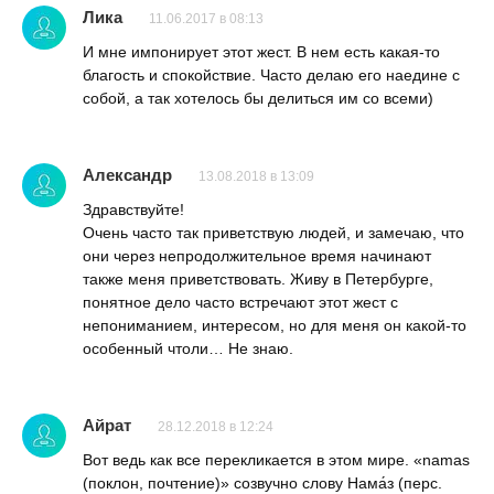
Лика
11.06.2017 в 08:13
И мне импонирует этот жест. В нем есть какая-то
благость и спокойствие. Часто делаю его наедине с
собой, а так хотелось бы делиться им со всеми)
Александр
13.08.2018 в 13:09
Здравствуйте!
Очень часто так приветствую людей, и замечаю, что
они через непродолжительное время начинают
также меня приветствовать. Живу в Петербурге,
понятное дело часто встречают этот жест с
непониманием, интересом, но для меня он какой-то
особенный чтоли… Не знаю.
Айрат
28.12.2018 в 12:24
Вот ведь как все перекликается в этом мире. «namas
(поклон, почтение)» созвучно слову Нама́з (перс.