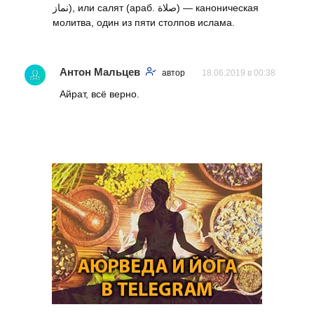
نماز‎), или салят (араб. صلاة‎) — каноническая
молитва, один из пяти столпов ислама.
Антон Мальцев
автор
18.06.2019 в 00:38
Айрат, всё верно.