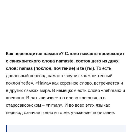
Как переводится намасте? Слово намастэ происходит
с санскритского слова namaste, состоящего из двух
слов: namas (поклон, почтение) и te (ты)
. То есть,
дословный перевод намасте звучит как «почтенный
поклон тебе». «Нама» как коренное слово, встречается и
в других языках мира. В немецком есть слово «nehman» и
«neman». В латыни известно слово «nemus», а в
старосаксонском – «niman». И во всех этих языках
перевод означает одно и то же: уважение, почитание.