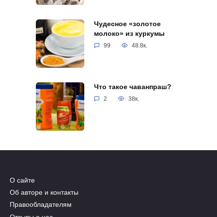
Чудесное «золотое
молоко» из куркумы
99
48.8к.
Что такое чаванпраш?
2
38к.
О сайте
Об авторе и контакты
Правообладателям