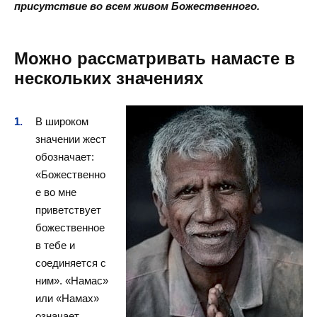
присутствие во всем живом Божественного.
Можно рассматривать намасте в
нескольких значениях
В широком
значении жест
обозначает:
«Божественно
е во мне
приветствует
божественное
в тебе и
соединяется с
ним». «Намас»
или «Намах»
означает