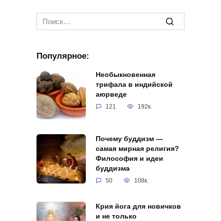
Search
for:
Популярное:
Необыкновенная
трифала в индийской
аюрведе
121
192к.
Почему буддизм —
самая мирная религия?
Философия и идеи
буддизма
50
108к.
Крия йога для новичков
и не только