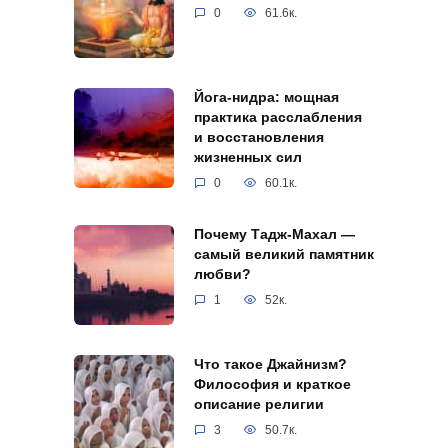
0
61.6к.
Йога-нидра: мощная
практика расслабления
и восстановления
жизненных сил
0
60.1к.
Почему Тадж-Махал —
самый великий памятник
любви?
1
52к.
Что такое Джайнизм?
Философия и краткое
описание религии
3
50.7к.