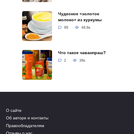
Чудесное «золотое
молоко» из куркумы
99
48.8к.
Что такое чаванпраш?
2
38к.
О сайте
Об авторе и контакты
Правообладателям
Отзывы о нас