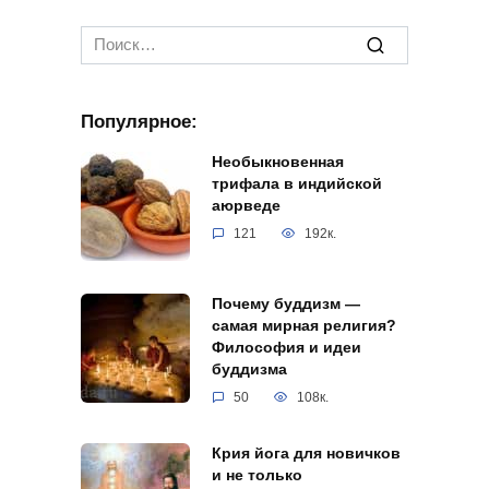
Search
for:
Популярное:
Необыкновенная
трифала в индийской
аюрведе
121
192к.
Почему буддизм —
самая мирная религия?
Философия и идеи
буддизма
50
108к.
Крия йога для новичков
и не только