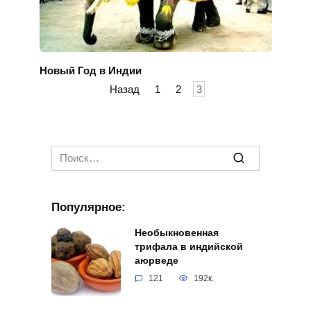
Новый Год в Индии
Пагинация
Назад
1
2
3
записей
Search
for:
Популярное:
Необыкновенная
трифала в индийской
аюрведе
121
192к.