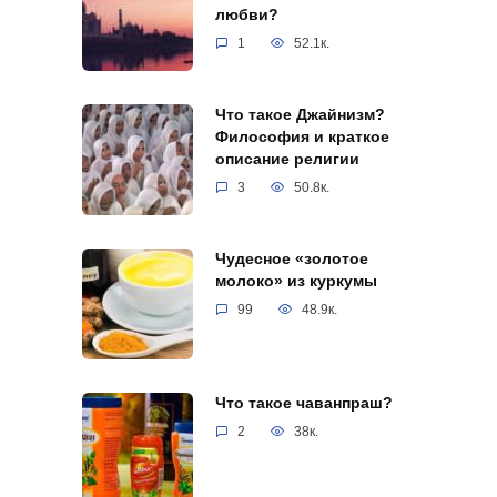
любви?
1
52.1к.
Что такое Джайнизм?
Философия и краткое
описание религии
3
50.8к.
Чудесное «золотое
молоко» из куркумы
99
48.9к.
Что такое чаванпраш?
2
38к.