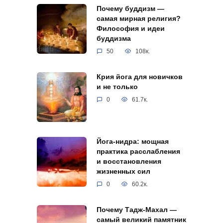
Почему буддизм —
самая мирная религия?
Философия и идеи
буддизма
50
108к.
Крия йога для новичков
и не только
0
61.7к.
Йога-нидра: мощная
практика расслабления
и восстановления
жизненных сил
0
60.2к.
Почему Тадж-Махал —
самый великий памятник