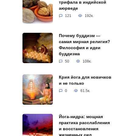
трифала в индийской
аюрведе
121
192к.
Почему буддизм —
самая мирная религия?
Философия и идеи
буддизма
50
108к.
Крия йога для новичков
и не только
0
61.5к.
Йога-нидра: мощная
практика расслабления
и восстановления
жизненных сил