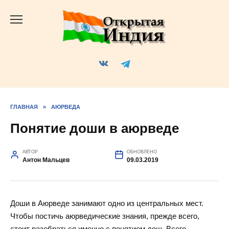
Перейти
к
содержанию
ГЛАВНАЯ
»
АЮРВЕДА
Понятие доши в аюрведе
АВТОР
ОБНОВЛЕНО
Антон Мальцев
09.03.2019
Доши в Аюрведе занимают одно из центральных мест.
Чтобы постичь аюрведические знания, прежде всего,
стоит разобраться именно с понятием дош. Всего