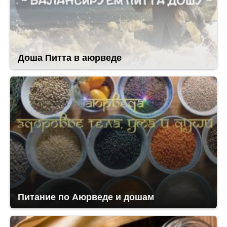
Доша Питта в аюрведе
Питание по Аюрведе и дошам