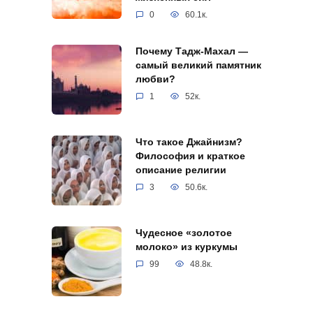
0
60.1к.
Почему Тадж-Махал —
самый великий памятник
любви?
1
52к.
Что такое Джайнизм?
Философия и краткое
описание религии
3
50.6к.
Чудесное «золотое
молоко» из куркумы
99
48.8к.